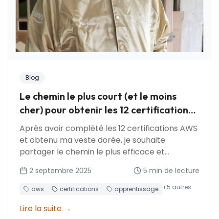
Blog
Le chemin le plus court (et le moins
cher) pour obtenir les 12 certifications
AWS
Après avoir complété les 12 certifications AWS
et obtenu ma veste dorée, je souhaite
partager le chemin le plus efficace et
économique que j'ai découvert. Apprenez les
2 septembre 2025
5
min de lecture
stratégies de certification, les approches
d'apprentissage, et comment maximiser les
+
5
autres
aws
certifications
apprentissage
bénéfices des programmes AWS.
Lire la suite
→