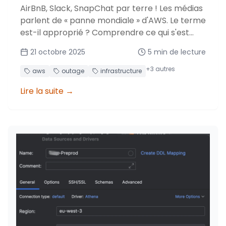
AirBnB, Slack, SnapChat par terre ! Les médias
parlent de « panne mondiale » d'AWS. Le terme
est-il approprié ? Comprendre ce qui s'est
réellement passé derrière cet incident majeur
21 octobre 2025
5
min de lecture
touchant us-east-1.
+
3
autres
aws
outage
infrastructure
Lire la suite
→