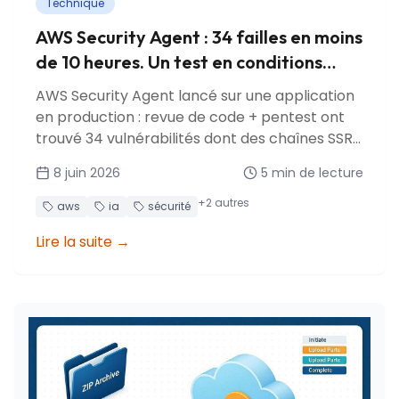
Technique
AWS Security Agent : 34 failles en moins
de 10 heures. Un test en conditions
réelles
AWS Security Agent lancé sur une application
en production : revue de code + pentest ont
trouvé 34 vulnérabilités dont des chaînes SSRF
multi-étapes, injection SQL et vecteurs d'abus
8 juin 2026
5
min de lecture
de coûts.
+
2
autres
aws
ia
sécurité
Lire la suite
→