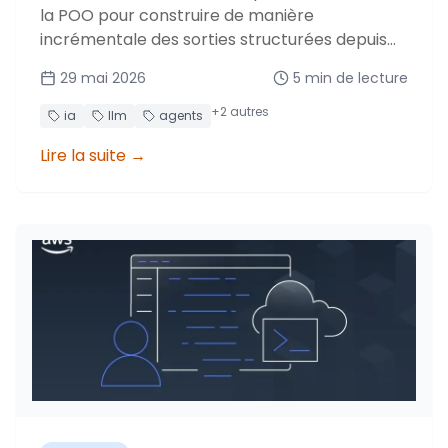
la POO pour construire de manière
incrémentale des sorties structurées depuis
vos agents IA. Validation, gestion du contexte
29 mai 2026
5
min de lecture
et récupération après crash.
+
2
autres
ia
llm
agents
Lire la suite
→