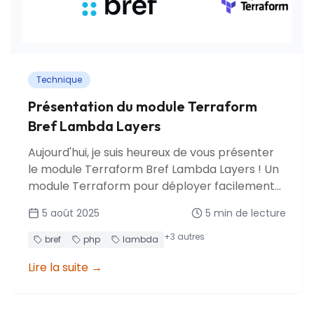
Technique
Présentation du module Terraform
Bref Lambda Layers
Aujourd'hui, je suis heureux de vous présenter
le module Terraform Bref Lambda Layers ! Un
module Terraform pour déployer facilement
des applications PHP serverless sur AWS
5 août 2025
5
min de lecture
Lambda avec le runtime et les layers Bref.
+
3
autres
bref
php
lambda
Lire la suite
→