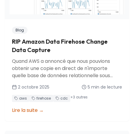
Blog
RIP Amazon Data Firehose Change
Data Capture
Quand AWS a annoncé que nous pouvions
obtenir une copie en direct de n'importe
quelle base de données relationnelle sous
forme de table Iceberg dans S3, j'étais
2 octobre 2025
5
min de lecture
enthousiaste. Pendant près d'un an, cela a
tenu ses promesses. Puis AWS a abandonné
+
3
autres
aws
firehose
cdc
cette fonctionnalité preview, nous laissant
Lire la suite
→
chercher des alternatives.