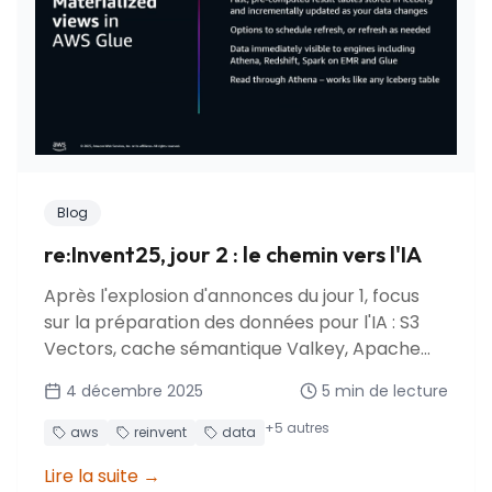
Blog
re:Invent25, jour 2 : le chemin vers l'IA
Après l'explosion d'annonces du jour 1, focus
sur la préparation des données pour l'IA : S3
Vectors, cache sémantique Valkey, Apache
Iceberg v3, vues matérialisées Glue et
4 décembre 2025
5
min de lecture
optimisations S3.
+
5
autres
aws
reinvent
data
Lire la suite
→