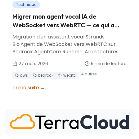
Technique
Migrer mon agent vocal IA de
WebSocket vers WebRTC — ce qui a
cassé et ce que j'ai appris
Migration d'un assistant vocal Strands
BidiAgent de WebSocket vers WebRTC sur
Bedrock AgentCore Runtime. Architectures
P2P vs SFU, relais KVS TURN, pièges d'affinité de
27 mars 2026
5
min de lecture
session et leçons apprises.
+
4
autres
aws
bedrock
webrtc
Lire la suite
→