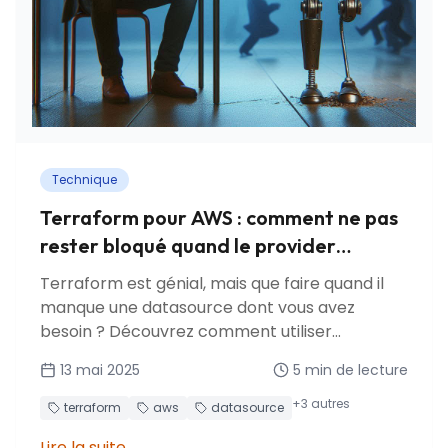
Technique
Terraform pour AWS : comment ne pas
rester bloqué quand le provider
manque d'une datasource ?
Terraform est génial, mais que faire quand il
manque une datasource dont vous avez
besoin ? Découvrez comment utiliser
aws_lambda_invocation comme solution de
13 mai 2025
5
min de lecture
contournement pour invoquer des fonctions
Lambda personnalisées et récupérer des
+
3
autres
terraform
aws
datasource
données pour votre stack Terraform.
Lire la suite
→