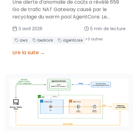
Une alerte d'anomalie de coûts a révélé 659
Go de trafic NAT Gateway causé par le
recyclage du warm pool AgentCore. Le
correctif : un S3 Gateway Endpoint gratuit.
3 avril 2026
5
min de lecture
+
3
autres
aws
bedrock
agentcore
Lire la suite
→