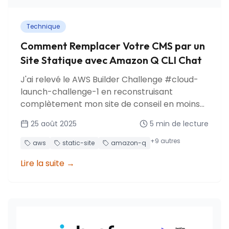
Technique
Comment Remplacer Votre CMS par un
Site Statique avec Amazon Q CLI Chat
J'ai relevé le AWS Builder Challenge #cloud-
launch-challenge-1 en reconstruisant
complètement mon site de conseil en moins
de 5 heures. Découvrez comment remplacer
25 août 2025
5
min de lecture
WordPress par une architecture statique
moderne avec Amazon Q CLI Chat comme
+
9
autres
aws
static-site
amazon-q
partenaire IA.
Lire la suite
→