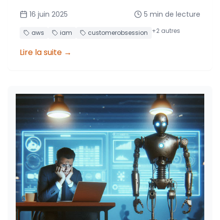
main comment AWS écoute et réagit aux
16 juin 2025
5
min de lecture
retours de la communauté en seulement 8
jours !
+
2
autres
aws
iam
customerobsession
Lire la suite
→