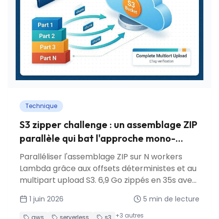
Technique
S3 zipper challenge : un assemblage ZIP
parallèle qui bat l'approche mono-
Lambda
Paralléliser l'assemblage ZIP sur N workers
Lambda grâce aux offsets déterministes et au
multipart upload S3. 6,9 Go zippés en 35s avec
seulement 5 workers.
1 juin 2026
5
min de lecture
+
3
autres
aws
serverless
s3