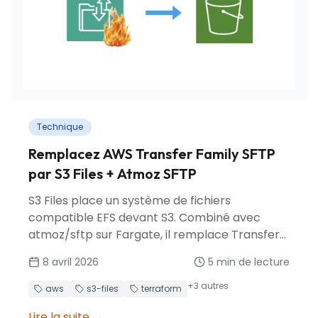
Technique
Remplacez AWS Transfer Family SFTP
par S3 Files + Atmoz SFTP
S3 Files place un système de fichiers
compatible EFS devant S3. Combiné avec
atmoz/sftp sur Fargate, il remplace Transfer
Family SFTP pour ~8x moins cher.
8 avril 2026
5
min de lecture
+
3
autres
aws
s3-files
terraform
Lire la suite
→