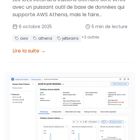
avec un puissant outil de base de données qui
supporte AWS Athena, mais le faire
fonctionner avec l'authentification Identity
6 octobre 2025
5
min de lecture
Center est étonnamment contre-intuitif. Voici
comment le faire fonctionner.
+
3
autres
aws
athena
jetbrains
Lire la suite
→