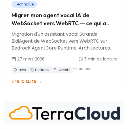
Technique
Migrer mon agent vocal IA de
WebSocket vers WebRTC — ce qui a
cassé et ce que j'ai appris
Migration d'un assistant vocal Strands
BidiAgent de WebSocket vers WebRTC sur
Bedrock AgentCore Runtime. Architectures
P2P vs SFU, relais KVS TURN, pièges d'affinité de
27 mars 2026
5
min de lecture
session et leçons apprises.
+
4
autres
aws
bedrock
webrtc
Lire la suite
→