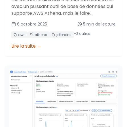
avec un puissant outil de base de données qui
supporte AWS Athena, mais le faire
fonctionner avec l'authentification Identity
6 octobre 2025
5
min de lecture
Center est étonnamment contre-intuitif. Voici
comment le faire fonctionner.
+
3
autres
aws
athena
jetbrains
Lire la suite
→