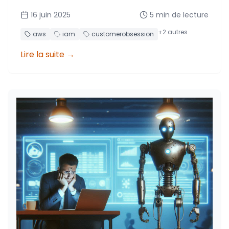
main comment AWS écoute et réagit aux
16 juin 2025
5
min de lecture
retours de la communauté en seulement 8
jours !
+
2
autres
aws
iam
customerobsession
Lire la suite
→