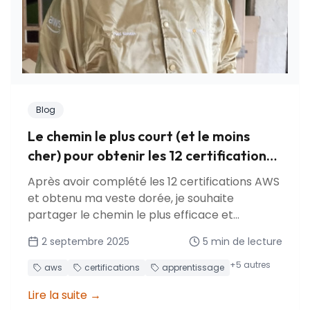
Blog
Le chemin le plus court (et le moins
cher) pour obtenir les 12 certifications
AWS
Après avoir complété les 12 certifications AWS
et obtenu ma veste dorée, je souhaite
partager le chemin le plus efficace et
économique que j'ai découvert. Apprenez les
2 septembre 2025
5
min de lecture
stratégies de certification, les approches
d'apprentissage, et comment maximiser les
+
5
autres
aws
certifications
apprentissage
bénéfices des programmes AWS.
Lire la suite
→