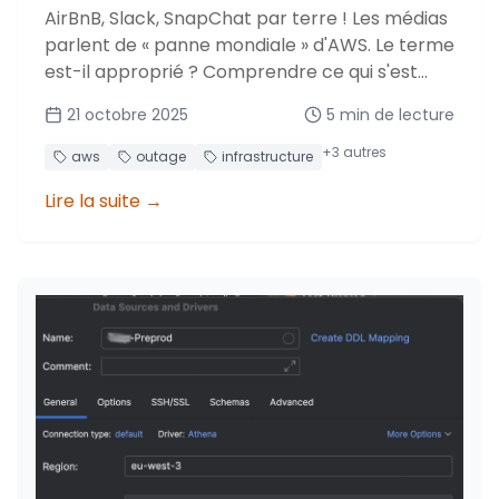
AirBnB, Slack, SnapChat par terre ! Les médias
parlent de « panne mondiale » d'AWS. Le terme
est-il approprié ? Comprendre ce qui s'est
réellement passé derrière cet incident majeur
21 octobre 2025
5
min de lecture
touchant us-east-1.
+
3
autres
aws
outage
infrastructure
Lire la suite
→