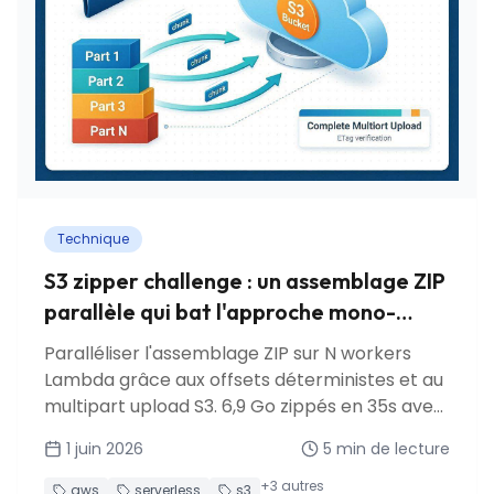
Technique
S3 zipper challenge : un assemblage ZIP
parallèle qui bat l'approche mono-
Lambda
Paralléliser l'assemblage ZIP sur N workers
Lambda grâce aux offsets déterministes et au
multipart upload S3. 6,9 Go zippés en 35s avec
seulement 5 workers.
1 juin 2026
5
min de lecture
+
3
autres
aws
serverless
s3