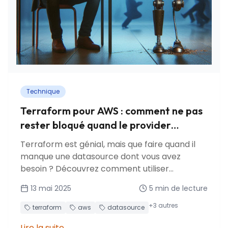
Technique
Terraform pour AWS : comment ne pas
rester bloqué quand le provider
manque d'une datasource ?
Terraform est génial, mais que faire quand il
manque une datasource dont vous avez
besoin ? Découvrez comment utiliser
aws_lambda_invocation comme solution de
13 mai 2025
5
min de lecture
contournement pour invoquer des fonctions
Lambda personnalisées et récupérer des
+
3
autres
terraform
aws
datasource
données pour votre stack Terraform.
Lire la suite
→