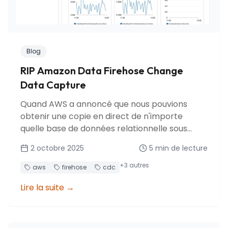
Blog
RIP Amazon Data Firehose Change
Data Capture
Quand AWS a annoncé que nous pouvions
obtenir une copie en direct de n'importe
quelle base de données relationnelle sous
forme de table Iceberg dans S3, j'étais
2 octobre 2025
5
min de lecture
enthousiaste. Pendant près d'un an, cela a
tenu ses promesses. Puis AWS a abandonné
+
3
autres
aws
firehose
cdc
cette fonctionnalité preview, nous laissant
Lire la suite
→
chercher des alternatives.