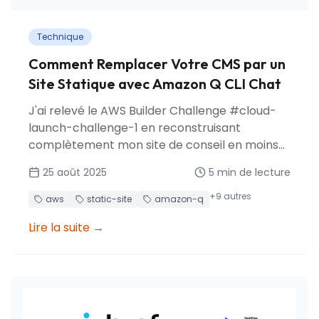
Technique
Comment Remplacer Votre CMS par un
Site Statique avec Amazon Q CLI Chat
J'ai relevé le AWS Builder Challenge #cloud-
launch-challenge-1 en reconstruisant
complètement mon site de conseil en moins
de 5 heures. Découvrez comment remplacer
25 août 2025
5
min de lecture
WordPress par une architecture statique
moderne avec Amazon Q CLI Chat comme
+
9
autres
aws
static-site
amazon-q
partenaire IA.
Lire la suite
→