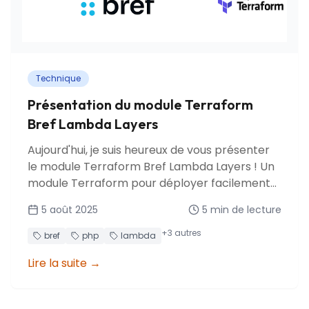
Technique
Présentation du module Terraform
Bref Lambda Layers
Aujourd'hui, je suis heureux de vous présenter
le module Terraform Bref Lambda Layers ! Un
module Terraform pour déployer facilement
des applications PHP serverless sur AWS
5 août 2025
5
min de lecture
Lambda avec le runtime et les layers Bref.
+
3
autres
bref
php
lambda
Lire la suite
→