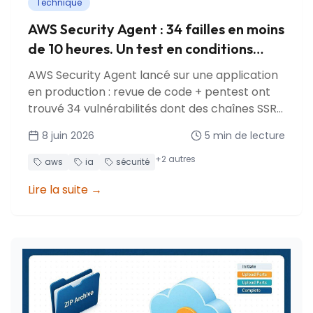
Technique
AWS Security Agent : 34 failles en moins
de 10 heures. Un test en conditions
réelles
AWS Security Agent lancé sur une application
en production : revue de code + pentest ont
trouvé 34 vulnérabilités dont des chaînes SSRF
multi-étapes, injection SQL et vecteurs d'abus
8 juin 2026
5
min de lecture
de coûts.
+
2
autres
aws
ia
sécurité
Lire la suite
→