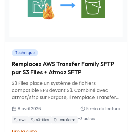
Technique
Remplacez AWS Transfer Family SFTP
par S3 Files + Atmoz SFTP
S3 Files place un système de fichiers
compatible EFS devant S3. Combiné avec
atmoz/sftp sur Fargate, il remplace Transfer
Family SFTP pour ~8x moins cher.
8 avril 2026
5
min de lecture
+
3
autres
aws
s3-files
terraform
Lire la suite
→