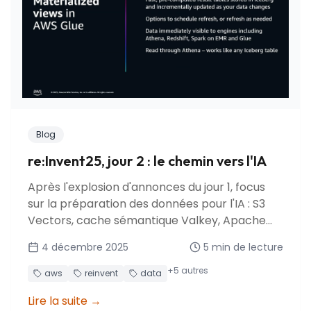
Blog
re:Invent25, jour 2 : le chemin vers l'IA
Après l'explosion d'annonces du jour 1, focus
sur la préparation des données pour l'IA : S3
Vectors, cache sémantique Valkey, Apache
Iceberg v3, vues matérialisées Glue et
4 décembre 2025
5
min de lecture
optimisations S3.
+
5
autres
aws
reinvent
data
Lire la suite
→