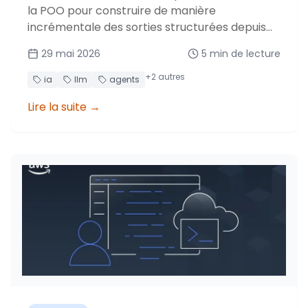
la POO pour construire de manière
incrémentale des sorties structurées depuis
vos agents IA. Validation, gestion du contexte
29 mai 2026
5
min de lecture
et récupération après crash.
+
2
autres
ia
llm
agents
Lire la suite
→