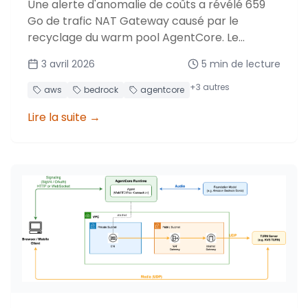
Une alerte d'anomalie de coûts a révélé 659
Go de trafic NAT Gateway causé par le
recyclage du warm pool AgentCore. Le
correctif : un S3 Gateway Endpoint gratuit.
3 avril 2026
5
min de lecture
+
3
autres
aws
bedrock
agentcore
Lire la suite
→